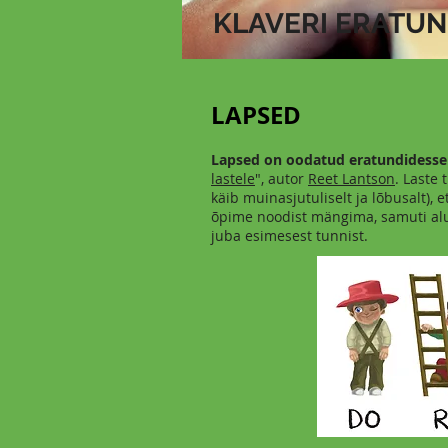
KLAVERI ERATUN
LAPSED
Lapsed on oodatud eratundidesse j
lastele
", autor
Reet Lantson
. Laste
käib muinasjutuliselt ja lõbusalt), 
õpime noodist mängima, samuti al
juba esimesest tunnist.