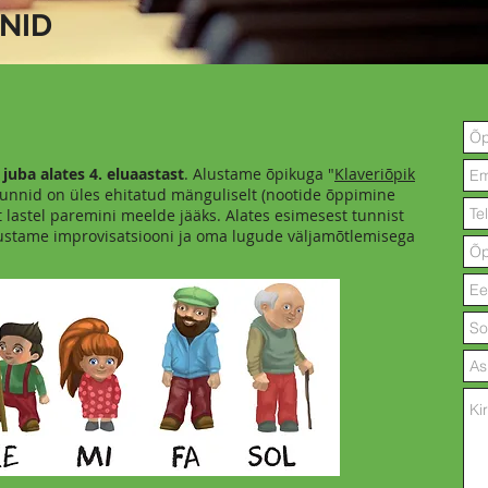
NID
uba alates 4. eluaastast
. Alustame õpikuga "
Klaveriõpik
 tunnid on üles ehitatud mänguliselt (nootide õppimine
et lastel paremini meelde jääks. Alates esimesest tunnist
ustame improvisatsiooni ja oma lugude väljamõtlemisega