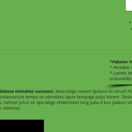
*
o
*Pakume 10
* Peredele, 
* Lastele, k
eratundides
idesse mistahes vanusest.
Meie kõige vanem õpilane on olnud 70 
) Täiskasvanute tempo on võrreldes lapse tempoga palju kiirem. Täi
. Sellisel juhul on õpe kõige efektiivsem ning juba 6 kuu jooksul v
r Adeline):