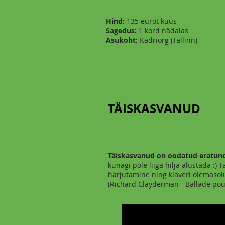
Hind:
135 eurot kuus
Sagedus:
1 kord nädalas
Asukoht:
Kadriorg (Tallinn)
TÄISKASVANUD
Täiskasvanud on oodatud eratund
kunagi pole liiga hilja alustada :
harjutamine ning klaveri olemasolu
(Richard Clayderman - Ballade pou