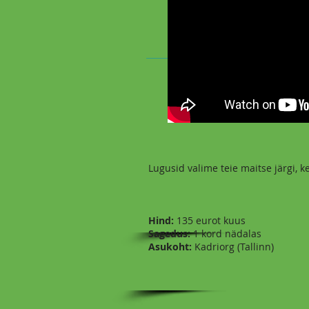
Lugusid valime teie maitse järgi, ke
Hind:
135 eurot kuus
Sagedus:
1 kord nädalas
Asukoht:
Kadriorg (Tallinn)