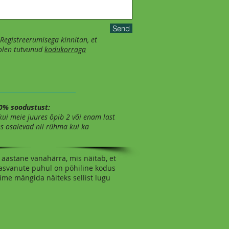
Send
 Registreerumisega kinnitan, et
len tutvunud
kodukorraga
% soodustust:
kui meie juures õpib 2 või enam last
es osalevad nii rühma kui ka
aastane vanahärra, mis näitab, et
skasvanute puhul on põhiline kodus
õime mängida näiteks sellist lugu