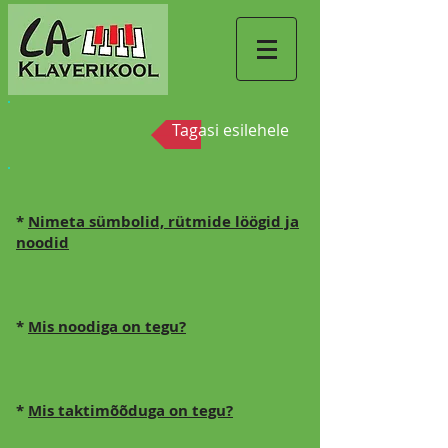
Tagasi esilehele
*
Nimeta sümbolid, rütmide löögid ja
noodid
*
Mis noodiga on tegu?
*
Mis taktimõõduga on tegu?