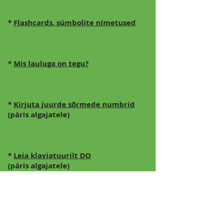
*
Flashcards, sümbolite nimetused
*
Mis lauluga on tegu?
*
Kirjuta juurde sõrmede numbrid
(päris algajatele)
*
Leia klaviatuurilt DO
(päris algajatele)
*
Noodilugemise
harjutus
(edasijõudnud)